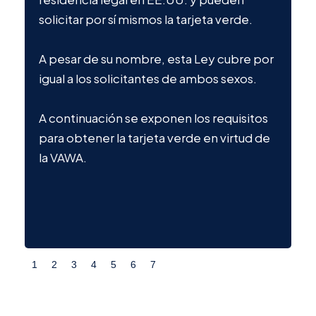
solicitar por sí mismos la tarjeta verde.
L
p
A pesar de su nombre, esta Ley cubre por
V
igual a los solicitantes de ambos sexos.
p
A continuación se exponen los requisitos
para obtener la tarjeta verde en virtud de
la VAWA.
1
2
3
4
5
6
7