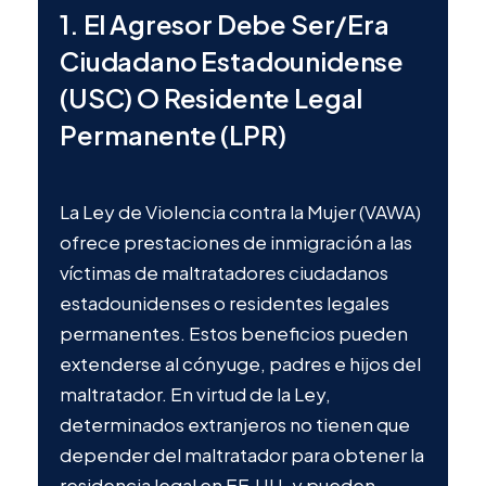
1. El Agresor Debe Ser/era
Ciudadano Estadounidense
(USC) O Residente Legal
Permanente (LPR)
La Ley de Violencia contra la Mujer (VAWA)
ofrece prestaciones de inmigración a las
víctimas de maltratadores ciudadanos
estadounidenses o residentes legales
L
permanentes. Estos beneficios pueden
o
extenderse al cónyuge, padres e hijos del
y
maltratador. En virtud de la Ley,
l
determinados extranjeros no tienen que
t
depender del maltratador para obtener la
d
residencia legal en EE.UU. y pueden