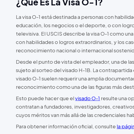
¿Qué Es La Visa O-1?
La visa O-1 está destinada a personas con habilidad
educación, los negocios o el deporte, o con logro
televisiva. El USCIS describe la visa O-1 como un
con habilidades o logros extraordinarios, y los ca
reconocimiento nacional o internacional sosteni
Desde el punto de vista del empleador, una de las
sujeto al sorteo del visado H-1B. La contrapartida
visado O-1 suelen requerir una amplia documenta
reconocimiento como una de las figuras más des
Esto puede hacer que el
visado O-1
resulte una o
contratan a fundadores, investigadores, creativo
cuyos méritos van más allá de las credenciales hab
Para obtener información oficial, consulte
la pági