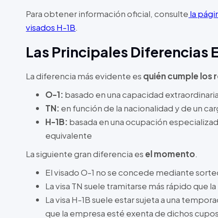
Para obtener información oficial, consulte
la pági
visados H-1B
.
Las Principales Diferencias 
La diferencia más evidente es
quién cumple los 
O-1:
basado en una capacidad extraordinaria 
TN:
en función de la nacionalidad y de un ca
H-1B:
basada en una ocupación especializad
equivalente
La siguiente gran diferencia es
el momento
.
El visado O-1 no se concede mediante sorte
La visa TN suele tramitarse más rápido que l
La visa H-1B suele estar sujeta a una tempor
que la empresa esté exenta de dichos cupo