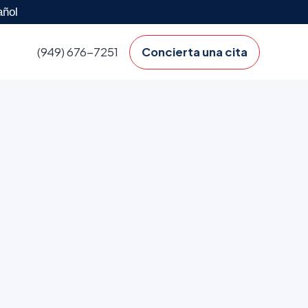
ñol
(949) 676-7251
Concierta una cita