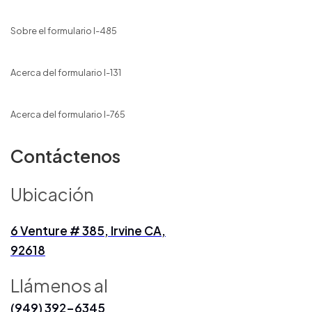
Sobre el formulario I-485
Acerca del formulario I-131
Acerca del formulario I-765
Contáctenos
Ubicación
6 Venture # 385, Irvine CA,
92618
Llámenos al
(949) 392-6345