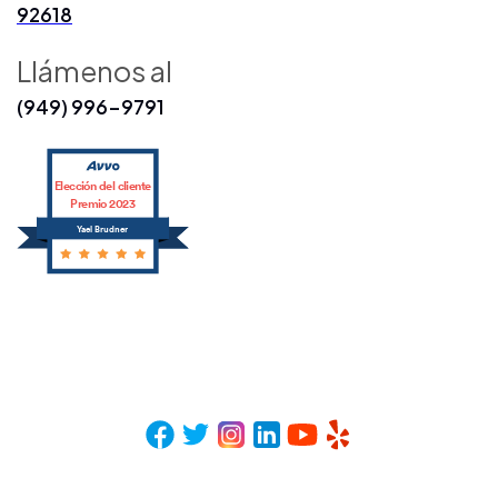
92618
Llámenos al
(949) 996-9791
Elección del cliente
Premio 2023
Yael Brudner